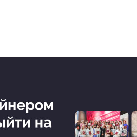
айнером
ыйти на