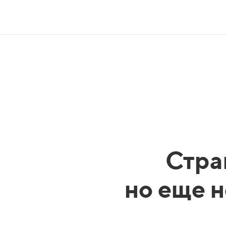
Стра
но еще н