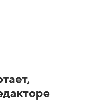
тает,
редакторе